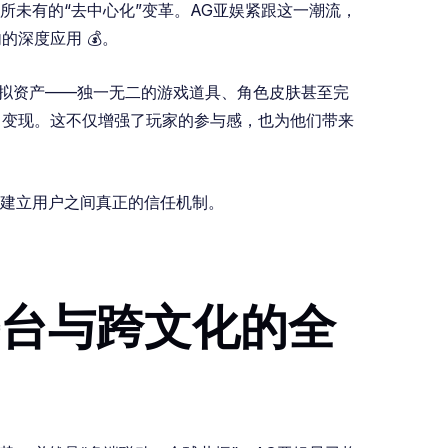
所未有的“去中心化”变革。AG亚娱紧跟这一潮流，
的深度应用 💰。
虚拟资产——独一无二的游戏道具、角色皮肤甚至完
、变现。这不仅增强了玩家的参与感，也为他们带来
建立用户之间真正的信任机制。
平台与跨文化的全