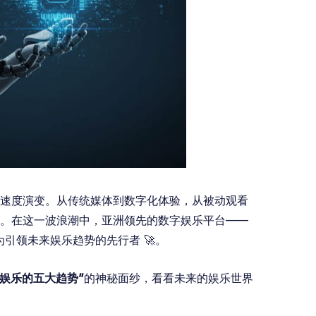
速度演变。从传统媒体到数字化体验，从被动观看
。在这一波浪潮中，亚洲领先的数字娱乐平台——
引领未来娱乐趋势的先行者 🚀。
来娱乐的五大趋势”
的神秘面纱，看看未来的娱乐世界